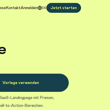
eise
Kontakt
Anmelden
Jetzt starten
DE
e
Vorlage verwenden
 SaaS-Landingpage mit Preisen,
all-to-Action-Bereichen.