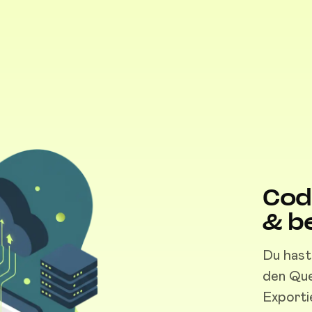
Cod
& b
Du hast 
den Que
Exporti