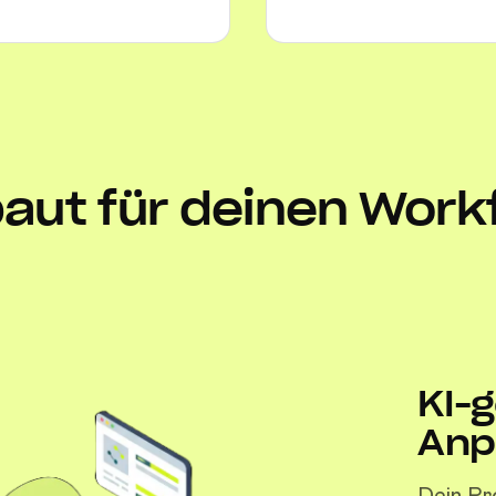
aut für deinen Work
KI-
Anp
Dein Pr