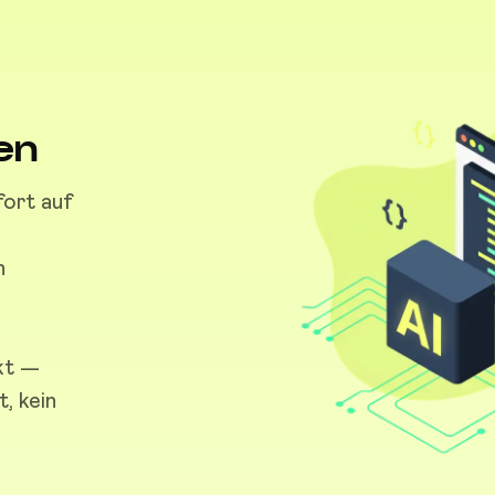
en
ort auf
n
kt —
, kein