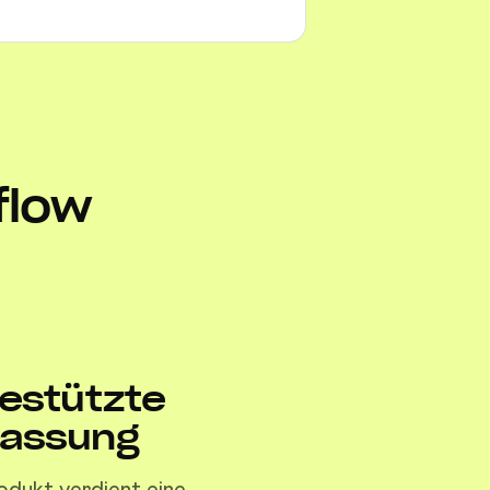
flow
gestützte
assung
odukt verdient eine