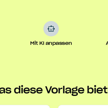
smart_toy
Mit KI anpassen
s diese Vorlage bie