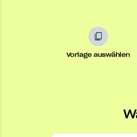
content_copy
Vorlage auswählen
Wa